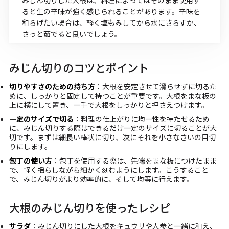
みじん切りした大根は、料理によってはそのまま使用す
ると生の辛味が強く感じられることがあります。辛味を
和らげたい場合は、軽く塩もみしてから水にさらすか、
さっと茹でると良いでしょう。
みじん切りのコツとポイント
切りやすさのための持ち方
：大根を安定させて滑らせずに切るた
めに、しっかりと固定して持つことが重要です。大根をまな板の
上に横にして置き、一手で大根をしっかりと押さえつけます。
一定のサイズで切る
：料理の仕上がりに均一性を持たせるため
に、みじん切りする際はできるだけ一定のサイズに切ることが大
切です。まずは細長い棒状に切り、次にそれを小さなさいの目切
りにします。
包丁の使い方
：包丁を使用する際は、先端をまな板につけたまま
で、軽く揺らしながら細かく刻むようにします。こうすること
で、みじん切りがより効率的に、そして均等に行えます。
大根のみじん切りを使ったレシピ
サラダ
：みじん切りにした大根をキュウリや人参と一緒に和え、