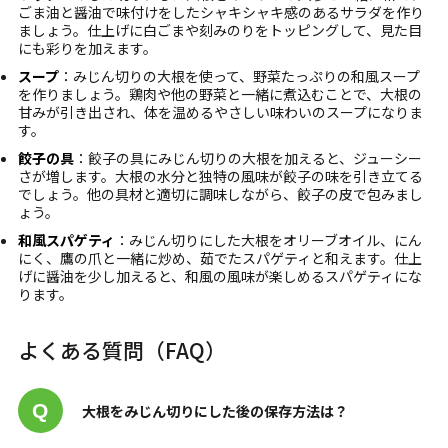
ごま油と醤油で味付けをしたシャキシャキ感のあるサラダを作り
ましょう。仕上げに白ごまや刻みのりをトッピングして、見た目
にも彩りを加えます。
スープ
：みじん切りの大根を使って、野菜たっぷりの和風スープ
を作りましょう。鶏肉や他の野菜と一緒に煮込むことで、大根の
甘みが引き出され、体を温めるやさしい味わいのスープになりま
す。
餃子の具
：餃子の具にみじん切りの大根を加えると、ジューシー
さが増します。大根の水分と独特の風味が餃子の味を引き立てる
でしょう。他の具材と適切に調味しながら、餃子の皮で包みまし
ょう。
和風スパゲティ
：みじん切りにした大根をオリーブオイル、にん
にく、鷹の爪と一緒に炒め、茹でたスパゲティと和えます。仕上
げに醤油を少し加えると、和風の風味が楽しめるスパゲティにな
ります。
よくある質問（FAQ）
大根をみじん切りにした後の保存方法は？